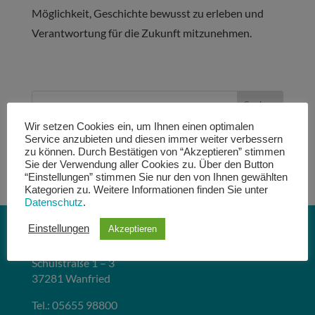
Möglichkeit, Geschichte bewusst zu erleben und
Verantwortung für die Zukunft mitzunehmen.
Wir setzen Cookies ein, um Ihnen einen optimalen
Service anzubieten und diesen immer weiter verbessern
Aktuelles
zu können. Durch Bestätigen von “Akzeptieren” stimmen
134
Sie der Verwendung aller Cookies zu. Über den Button
“Einstellungen” stimmen Sie nur den von Ihnen gewählten
Kategorien zu. Weitere Informationen finden Sie unter
Datenschutz
.
Einstellungen
Akzeptieren
Anne-Frank-Schule Wanfried
Schulstraße 1 – 3
37281 Wanfried
Tel.: 05655 98800