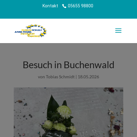
Kontakt
05655 98800
Besuch in Buchenwald
von
Tobias Schmidt
|
18.05.2026