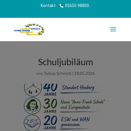
Kontakt
05655 98800
Schuljubiläum
von
Tobias Schmidt
|
18.05.2026