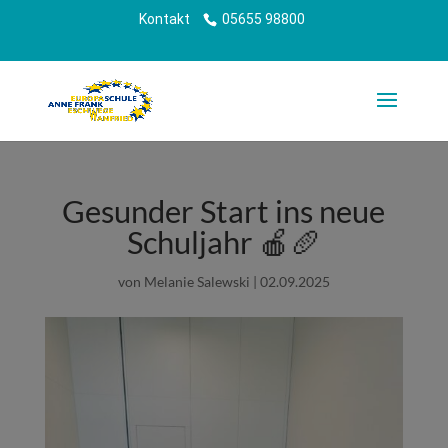
Kontakt
05655 98800
Gesunder Start ins neue
Schuljahr 🍎🥖
von
Melanie Salewski
|
02.09.2025