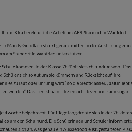
lhund Kira bereichert die Arbeit am AFS-Standort in Wanfried.
rin Mandy Gundlach steckt gerade mitten in der Ausbildung zum
am am Standort in Wanfried unterstützen.
e Schule kommen. In der Klasse 7b fühlt sie sich rundum wohl. Das
und Schüler sich so gut um sie kümmern und Rücksicht auf ihre
n es zu laut oder unruhig wird“, so die Siebtklässler, „dafür liebt 
t zu werden.“ Das Tier ist nämlich ziemlich clever und kann sogar
ektwoche beigebracht. Fünf Tage lang drehte sich in der 7b, dere
alles um den Schulhund.
Die Schülerinnen und Schüler informiert
chauten sich an, was genau ein Aussiedoodle ist, gestalteten Plak