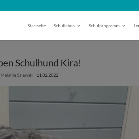
Startseite
Schulleben
Schulprogramm
Le
eben Schulhund Kira!
n
Melanie Salewski
|
11.02.2022