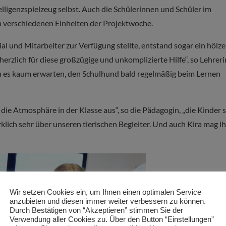
lligenzspielzeug selbst. Auch die Schülerinnen und Schüler im
den verschiedenen Einheiten der Projektwoche.
l und Mitarbeiter zur Verfügung stellte, entstand sogar ein hölz
erzlich für diese großzügige und unkomplizierte Hilfe“, so Lehreri
 es kaum erwarten, den Schulhund bald regelmäßig beim Lernen
 die Atmosphäre in der Klasse aus“, so die Pädagogin, „die Kinder 
rklich sehr über unseren tierischen Begleiter. Und auch Kira mag i
Wir setzen Cookies ein, um Ihnen einen optimalen Service
anzubieten und diesen immer weiter verbessern zu können.
Durch Bestätigen von “Akzeptieren” stimmen Sie der
Verwendung aller Cookies zu. Über den Button “Einstellungen”