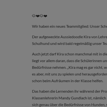
🐶❤️🐶❤️
Wir haben ein neues Teammitglied: Unser Schu
Der aufgeweckte Aussiedoodle Kira von Lehre
Schulhund und wird bald regelmäßig unser Te
Auch jetzt darf Kira schon manchmal mit in di
liegt vor allem daran, dass die Schülerinnen 
Bedürfnisse nehmen. „Kira mag es gar nicht, wen
es aber, mit uns zu spielen und herausgeforder
schon beim Aufräumen in der Klasse helfen.
Das haben die Lernenden ihr während der Proj
Klassenlehrerin Mandy Gundlach ist, nämlich 
sich genau über die Bedürfnisse von Hunden, s