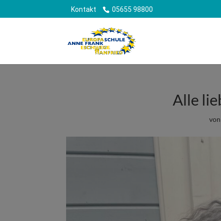
Kontakt
05655 98800
Alle li
vo